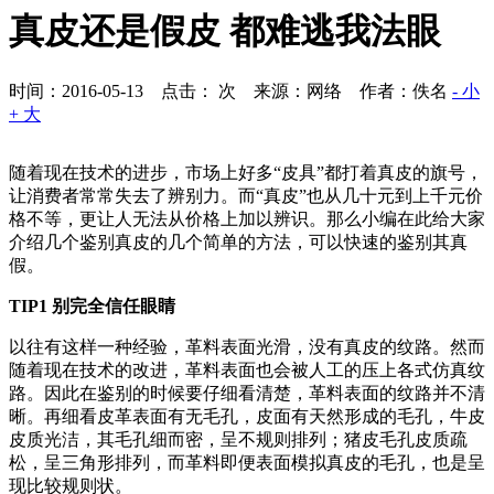
真皮还是假皮 都难逃我法眼
时间：2016-05-13 点击：
次
来源：网络 作者：佚名
- 小
+ 大
随着现在技术的进步，市场上好多“皮具”都打着真皮的旗号，
让消费者常常失去了辨别力。而“真皮”也从几十元到上千元价
格不等，更让人无法从价格上加以辨识。那么小编在此给大家
介绍几个鉴别真皮的几个简单的方法，可以快速的鉴别其真
假。
TIP1 别完全信任眼睛
以往有这样一种经验，革料表面光滑，没有真皮的纹路。然而
随着现在技术的改进，革料表面也会被人工的压上各式仿真纹
路。因此在鉴别的时候要仔细看清楚，革料表面的纹路并不清
晰。再细看皮革表面有无毛孔，皮面有天然形成的毛孔，牛皮
皮质光洁，其毛孔细而密，呈不规则排列；猪皮毛孔皮质疏
松，呈三角形排列，而革料即便表面模拟真皮的毛孔，也是呈
现比较规则状。