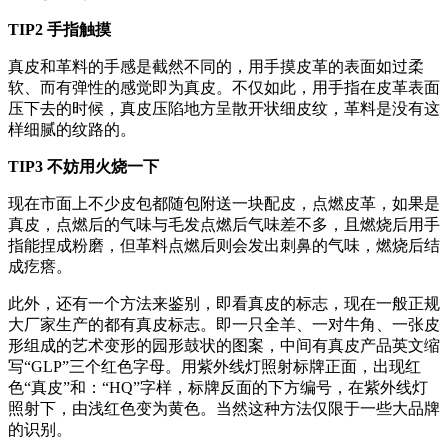
TIP2 手指触摸
真皮和革料的手感是截然不同的，用手摸皮革的表面如过柔
软、而有弹性的感觉即为真皮。不仅如此，用手指在皮革表面
压下去的时候，真皮压陷地方呈散开状细皮纹，革料是没有这
样细腻的纹路的。
TIP3 不妨用火烧一下
现在市面上不少皮包都随包附送一块配皮，点燃皮革，如果是
真皮，点燃后的气味与毛发点燃后气味差不多，且燃烧后用手
指能捏成粉磨，但革料点燃后则会发出刺鼻的气味，燃烧后结
成疙瘩。
此外，还有一个方法来鉴别，即看真皮的标志，现在一般正规
大厂家生产的都有真皮标志。即一只全羊、一对牛角、一张皮
形组成的艺术变形的园形鼓状的图案，中间有真皮产品英文缩
写“GLP”三个红色字母。用紫外线灯照射标牌正面，出现红
色“真皮”和：“HQ”字样，标牌反面的下方编号，在紫外线灯
照射下，由浅红色变为黄色。当然这种方法仅限于一些大品牌
的识别。