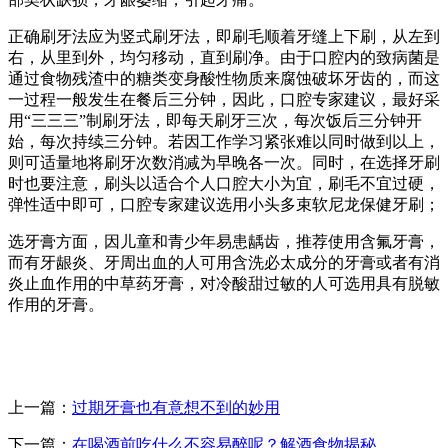
正确刷牙法应为竖式刷牙法，即刷毛顺着牙缝上下刷，从左到
右，从里到外，均匀移动，直到刷净。由于口腔内的致病菌是
通过食物残渣中的糖类变身酸性物质来腐蚀破坏牙齿的，而这
一过程一般发生在餐后三分钟，因此，口腔专家建议，最好采
用“三三三”制刷牙法，即每天刷牙三次，每次饭后三分钟开
始，每次持续三分钟。若因工作学习紧张难以同时做到以上，
则可适量地将刷牙次数消减为早晚各一次。同时，在选择牙刷
时也要注意，刷头以适合个人口腔大小为宜，刷毛不宜过硬，
弹性适中即可，口腔专家建议选用小头多束软尼龙保健牙刷；
选牙膏方面，因儿童和青少年易患龋齿，推荐使用含氟牙膏，
而有牙龈炎、牙周出血的人可用含洗必太成分的牙膏或者有消
炎止血作用的中草药牙膏，对冷酸甜过敏的人可选用具有脱敏
作用的牙膏。
上一篇：
过期牙膏也有意想不到的妙用
下一篇：
在喝酒前吃什么不容易醉呢？解酒食物揭秘