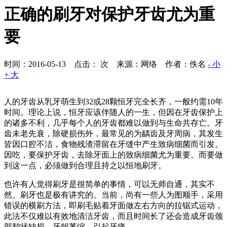
正确的刷牙对保护牙齿尤为重
要
时间：2016-05-13 点击：
次
来源：网络 作者：佚名
- 小
+ 大
人的牙齿从乳牙萌生到32或28颗恒牙完全长齐，一般约需10年
时间。理论上说，恒牙应该伴随人的一生，但因在牙齿保护上
的诸多不利，几乎每个人的牙齿都难以做到与生命共存亡。牙
齿未老先衰，除硬损伤外，最常见的为龋齿及牙周病，其发生
皆因口腔不洁，食物残渣滞留在牙缝中产生致病细菌而引发。
因吃，要保护牙齿，去除牙面上的致病细菌尤为重要。而要做
到这一点，必须做到合理且持之以恒地刷牙。
也许有人觉得刷牙是很简单的事情，可以无师自通，其实不
然。刷牙也是极有讲究的。当前，尚有一些人为图顺手，采用
错误的横刷方法，即刷毛贴着牙面做左右方向的拉锯式运动，
此法不仅难以有效地清洁牙齿，而且时间长了还会造成牙齿颈
部契状缺损，牙龈萎缩，引起牙痛。