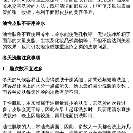
冷水交替洗脸的方法，既可清洁面部皮肤，也可使皮肤浅表血
管扩张、收缩，有利于面部皮肤的美容保养。
油性皮肤不要用冷水
油性肤质不宜使用冷水，冷水能使毛孔收缩，无法洗净堆积于
面部的大量皮脂、尘埃及化妆品残留物等，不但不能达到美容
的效果，反而引发痤疮或加重痤疮之类的皮肤问题。
冬天洗脸注意事项
1、脸次数不宜过多
冬天的气候容易让人变得皮肤干燥紧绷，如果还频繁地洗脸，
就容易让脸上的水分一点点流失。所以最好减少洗脸的次数，
而各种皮肤每天洗脸的次数有所不同。
干性肌肤，本来就属于油脂量较少的肤质，若洗脸的次数过
多，皮肤会更干燥，因此在早上起床洗脸时，只要用清水直接
洗就好，晚上因脸较脏，再用洗面奶洗即可。
油性肌肤的人，常油光满面，因此，多数人一天都会洗上好几
次脸。但冬天，皮肤外油内干，洗脸过多反而会刺激皮脂分