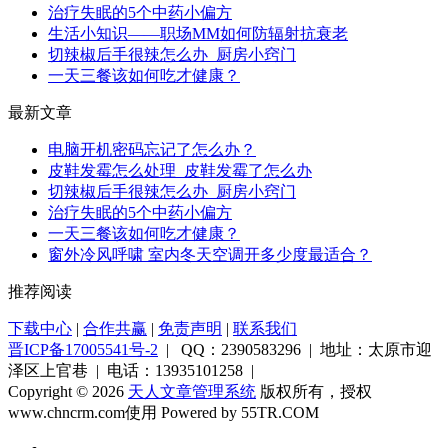
治疗失眠的5个中药小偏方
生活小知识——职场MM如何防辐射抗衰老
切辣椒后手很辣怎么办_厨房小窍门
一天三餐该如何吃才健康？
最新文章
电脑开机密码忘记了怎么办？
皮鞋发霉怎么处理_皮鞋发霉了怎么办
切辣椒后手很辣怎么办_厨房小窍门
治疗失眠的5个中药小偏方
一天三餐该如何吃才健康？
窗外冷风呼啸 室内冬天空调开多少度最适合？
推荐阅读
下载中心
|
合作共赢
|
免责声明
|
联系我们
晋ICP备17005541号-2
| QQ：2390583296 | 地址：太原市迎
泽区上官巷 | 电话：13935101258 |
Copyright © 2026
天人文章管理系统
版权所有，授权
www.chncrm.com使用
Powered by 55TR.COM