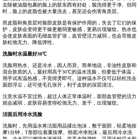
去除被油脂包裹的脸上的脏东西有好处，脸洗得更干净。但同
时，脸上的皮脂也被大量洗去，甚至还会伤害角质层。
而皮脂和角质层对脸部皮肤是有保护作用的，失去了它们的保
护，皮肤会变得更干燥更脆弱更敏感，更易出现皱纹。热水也
会使皮肤表面的毛细血管扩张，血管壁活力减弱，也会导致皮
肤松弛无力、降低弹性。
洗脸时水温最好30℃
洗脸用热水、还是冷水，因人而异。简单地说，非油性皮肤和
混合肤质的人，最好用高于30℃的温水洗脸，但要低于体温，
用手试有温热感，不觉得烫即可。这种温水不仅可以轻松洗去
面部浮尘，还可使毛孔张开，利于皮肤的深层清洁。
注意水温不宜过热，超过人体正常体温时，面部血管壁的活力
就会减弱，皮肤容易变得松弛无力、发干，出现皱纹。
洁面后用冷水洗脸
洗脸时，先用温水将洁面用品揉出泡沫，敷于面部，轻柔地按
摩1分钟，T形部位着重按摩。彻底冲净泡沫，最后用冷水洗
脸。冷水可以增强血液循环，提高皮肤弹性。采用这种温水和