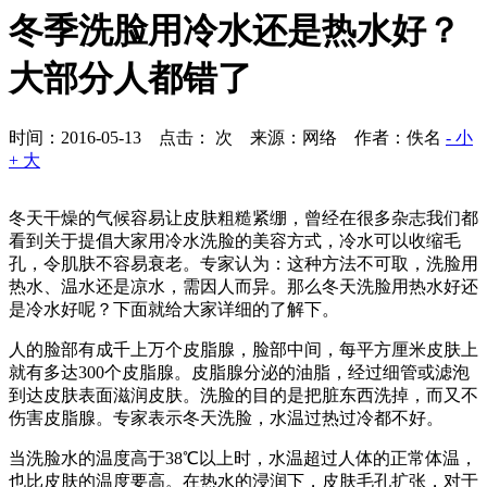
冬季洗脸用冷水还是热水好？
大部分人都错了
时间：2016-05-13 点击：
次
来源：网络 作者：佚名
- 小
+ 大
冬天干燥的气候容易让皮肤粗糙紧绷，曾经在很多杂志我们都
看到关于提倡大家用冷水洗脸的美容方式，冷水可以收缩毛
孔，令肌肤不容易衰老。专家认为：这种方法不可取，洗脸用
热水、温水还是凉水，需因人而异。那么冬天洗脸用热水好还
是冷水好呢？下面就给大家详细的了解下。
人的脸部有成千上万个皮脂腺，脸部中间，每平方厘米皮肤上
就有多达300个皮脂腺。皮脂腺分泌的油脂，经过细管或滤泡
到达皮肤表面滋润皮肤。洗脸的目的是把脏东西洗掉，而又不
伤害皮脂腺。专家表示冬天洗脸，水温过热过冷都不好。
当洗脸水的温度高于38℃以上时，水温超过人体的正常体温，
也比皮肤的温度要高。在热水的浸润下，皮肤毛孔扩张，对于