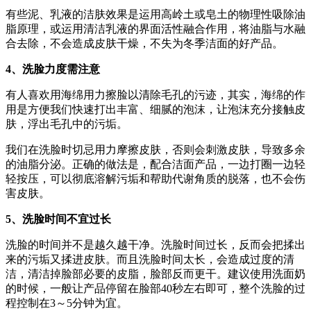
有些泥、乳液的洁肤效果是运用高岭土或皂土的物理性吸除油
脂原理，或运用清洁乳液的界面活性融合作用，将油脂与水融
合去除，不会造成皮肤干燥，不失为冬季洁面的好产品。
4、洗脸力度需
注意
有人喜欢用海绵用力擦脸以清除毛孔的污迹，其实，海绵的作
用是方便我们快速打出丰富、细腻的泡沫，让泡沫充分接触皮
肤，浮出毛孔中的污垢。
我们在洗脸时切忌用力摩擦皮肤，否则会刺激皮肤，导致多余
的油脂分泌。正确的做法是，配合洁面产品，一边打圈一边轻
轻按压，可以彻底溶解污垢和帮助代谢角质的脱落，也不会伤
害皮肤。
5、洗脸时间不宜过长
洗脸的时间并不是越久越干净。洗脸时间过长，反而会把揉出
来的污垢又揉进皮肤。而且洗脸时间太长，会造成过度的清
洁，清洁掉脸部必要的皮脂，脸部反而更干。建议使用洗面奶
的时候，一般让产品停留在脸部40秒左右即可，整个洗脸的过
程控制在3～5分钟为宜。